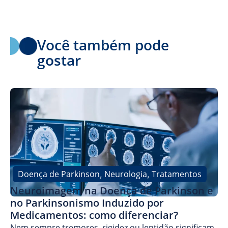
Você também pode
gostar
Doença de Parkinson
Neurologia
Tratamentos
,
,
Neuroimagem na Doença de Parkinson e
no Parkinsonismo Induzido por
Medicamentos: como diferenciar?
Nem sempre tremores, rigidez ou lentidão significam