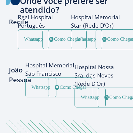
Onde você prefere ser
atendido?
Real Hospital
Hospital Memorial
Recife
Português
Star (Rede D’Or)
Whatsapp
Como Chegar
Whatsapp
Como Chega
Hospital Memorial
Hospital Nossa
João
São Francisco
Sra. das Neves
Pessoa
(Rede D’Or)
Whatsapp
Como Chegar
Whatsapp
Como Cheg