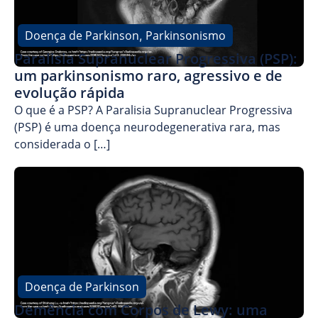
Doença de Parkinson
Parkinsonismo
,
Paralisia Supranuclear Progressiva (PSP):
um parkinsonismo raro, agressivo e de
evolução rápida
O que é a PSP? A Paralisia Supranuclear Progressiva
(PSP) é uma doença neurodegenerativa rara, mas
considerada o […]
Doença de Parkinson
Demência com Corpos de Lewy: uma